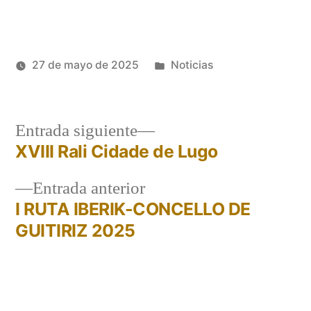
Publicado
27 de mayo de 2025
Noticias
Publicado
en
Oscar
por
Martinez
Entrada
Entrada siguiente
siguiente:
XVIII Rali Cidade de Lugo
Navegación
Entrada
Entrada anterior
de
anterior:
I RUTA IBERIK-CONCELLO DE
entradas
GUITIRIZ 2025