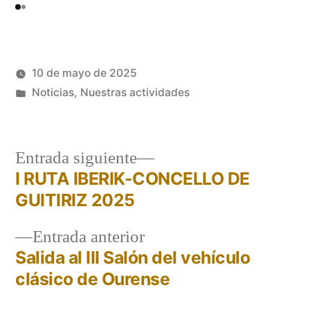
10 de mayo de 2025
Publicado
Publicado
Oscar
Noticias
,
Nuestras actividades
por
en
Martinez
Entrada
Entrada siguiente
siguiente:
I RUTA IBERIK-CONCELLO DE
Navegación
GUITIRIZ 2025
de
Entrada
Entrada anterior
entradas
anterior:
Salida al III Salón del vehículo
clásico de Ourense