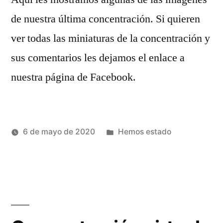
de nuestra última concentración. Si quieren
ver todas las miniaturas de la concentración y
sus comentarios les dejamos el enlace a
nuestra página de Facebook.
Publicado
6 de mayo de 2020
Hemos estado
Publicado
en
Héctor
por
Castro