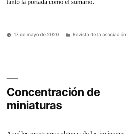
tanto la portada como el sumario.
Publicado
17 de mayo de 2020
Revista de la asociación
Publicado
en
Héctor
por
Castro
Concentración de
miniaturas
Aquí les mostramos algunas de las imágenes