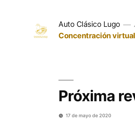
Saltar
al
Auto Clásico Lugo
contenido
Concentración virtua
Próxima re
17 de mayo de 2020
Publicado
Héctor
por
Castro