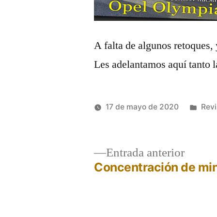
A falta de algunos retoques, 
Les adelantamos aquí tanto l
Publ
17 de mayo de 2020
Revi
Publicado
en
Héctor
por
Castro
Entrad
Entrada anterior
anterio
Concentración de min
Navegación
de